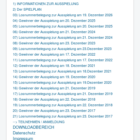
1) INFORMATIONEN ZUR AUSSPIELUNG
2) Der SPIELPLAN
03) Losnummerbelegung zur Ausspielung am 19. Dezember 2026
04) Gewinner der Ausspielung am 20. Dezember 2025
05) Losnummerbelegung zur Ausspielung am 20. Dezember 2025
06) Gewinner der Ausspielung am 21. Dezember 2024
07) Losnummerbelegung zur Ausspielung am 21. Dezember 2024
08) Gewinner der Ausspielung am 23. Dezember 2023
09) Losnummerbelegung zur Ausspielung am 23.Dezember 2023
10) Gewinner der Ausspielung am 17. Dezember 2022
11) Losnummerbelegung zur Ausspielung am 17. Dezember 2022
12) Gewinner der Ausspielung am 18. Dezember 2021
13) Losnummerbelegung zur Ausspielung am 18.Dezember 2021
14) Gewinner der Ausspielung am 19. Dezember 2020
15) Losnummerbelegung zur Ausspielung am 19.Dezember 2020
16) Gewinner der Ausspielung am 21. Dezember 2019
17) Losnummerbelegung zur Ausspielung am 21. Dezember 2019
18) Gewinner der Ausspielung am 22. Dezember 2018
19) Losnummerbelegung zur Ausspielung am 22. Dezember 2018
20) Gewinner der Ausspielung am 23. Dezember 2017
21) Losnummerbelegung zur Ausspielung am 23. Dezember 2017
--> TEILNEHMEN / ANMELDUNG
DOWNLOADBEREICH
Datenschutz
Impressum