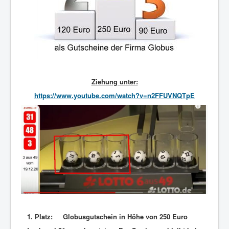
Ziehung unter:
https://www.youtube.com/watch?v=n2FFUVNQTpE
1. Platz: Globusgutschein in Höhe von 250 Euro