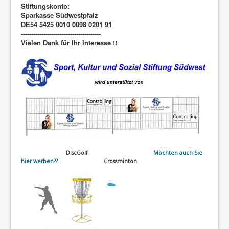
Stiftungskonto:
Sparkasse Südwestpfalz
DE54 5425 0010 0098 0201 91
---------------------------------------
Vielen Dank für Ihr Interesse !!
DiscGolf
Möchten auch Sie
hier werben??
Crossminton