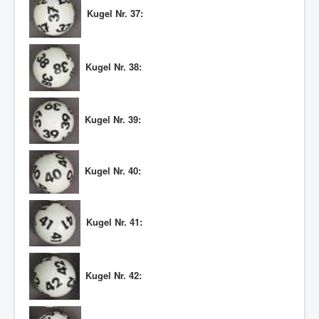
Kugel Nr. 37:
Kugel Nr. 38:
Kugel Nr. 39:
Kugel Nr. 40:
Kugel Nr. 41:
Kugel Nr. 42: