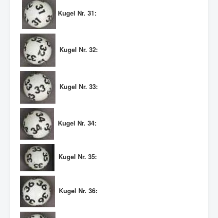
Kugel Nr. 31:
Kugel Nr. 32:
Kugel Nr. 33:
Kugel Nr. 34:
Kugel Nr. 35:
Kugel Nr. 36: