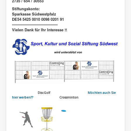
2735 / 654 / 30553
Stiftungskonto:
Sparkasse Südwestpfalz
DE54 5425 0010 0098 0201 91
---------------------------------------
Vielen Dank für Ihr Interesse !!
DiscGolf
Möchten auch Sie
hier werben??
Crossminton