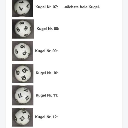
Kugel Nr. 07:
-nächste freie Kugel-
Kugel Nr. 08:
Kugel Nr. 09:
Kugel Nr. 10:
Kugel Nr. 11:
Kugel Nr. 12: