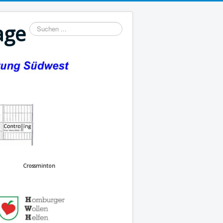
age
Suchen
...
Crossminton