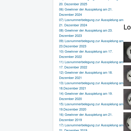
20. Dezember 2025
06) Gewinner der Ausspielung am 21.
Dezember 2024
07) Losnummerbelegung zur Ausspielung am
Lo
21. Dezember 2024
08) Gewinner der Ausspielung am 23.
Dezember 2023
09) Losnummerbelegung zur Ausspielung am
23.Dezember 2023
10) Gewinner der Ausspielung am 17.
Dezember 2022
11) Losnummerbelegung zur Ausspielung am
17. Dezember 2022
12) Gewinner der Ausspielung am 18.
Dezember 2021
13) Losnummerbelegung zur Ausspielung am
18.Dezember 2021
14) Gewinner der Ausspielung am 19.
Dezember 2020
15) Losnummerbelegung zur Ausspielung am
19.Dezember 2020
16) Gewinner der Ausspielung am 21.
Dezember 2019
17) Losnummerbelegung zur Ausspielung am
21. Dezember 2019