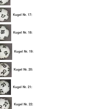
Kugel Nr. 17:
Kugel Nr. 18:
Kugel Nr. 19:
Kugel Nr. 20:
Kugel Nr. 21:
Kugel Nr. 22: