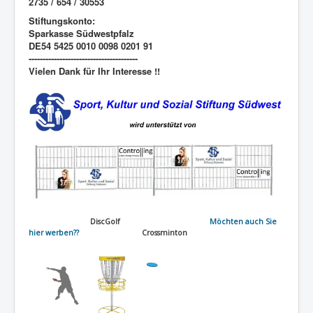
2735 / 654 / 30553
Stiftungskonto:
Sparkasse Südwestpfalz
DE54 5425 0010 0098 0201 91
---------------------------------------
Vielen Dank für Ihr Interesse !!
DiscGolf
Möchten auch Sie
hier werben??
Crossminton