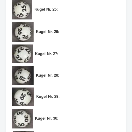
Kugel Nr. 25:
Kugel Nr. 26:
Kugel Nr. 27:
Kugel Nr. 28:
Kugel Nr. 29:
Kugel Nr. 30: