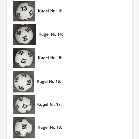
Kugel Nr. 13:
Kugel Nr. 14:
Kugel Nr. 15:
Kugel Nr. 16:
Kugel Nr. 17:
Kugel Nr. 18: