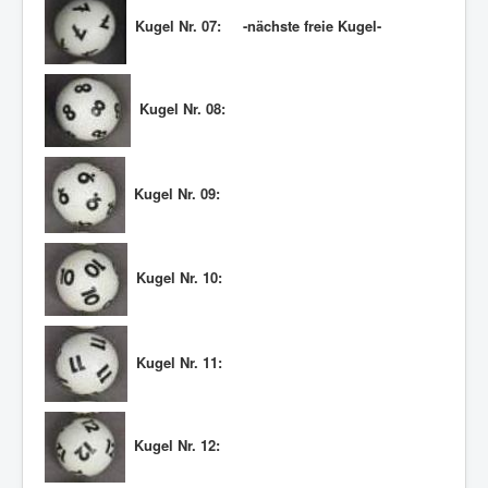
Kugel Nr. 07: -nächste freie Kugel-
Kugel Nr. 08:
Kugel Nr. 09:
Kugel Nr. 10:
Kugel Nr. 11:
Kugel Nr. 12: