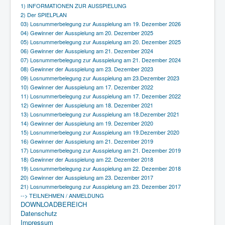
1) INFORMATIONEN ZUR AUSSPIELUNG
2) Der SPIELPLAN
03) Losnummerbelegung zur Ausspielung am 19. Dezember 2026
04) Gewinner der Ausspielung am 20. Dezember 2025
05) Losnummerbelegung zur Ausspielung am 20. Dezember 2025
06) Gewinner der Ausspielung am 21. Dezember 2024
07) Losnummerbelegung zur Ausspielung am 21. Dezember 2024
08) Gewinner der Ausspielung am 23. Dezember 2023
09) Losnummerbelegung zur Ausspielung am 23.Dezember 2023
10) Gewinner der Ausspielung am 17. Dezember 2022
11) Losnummerbelegung zur Ausspielung am 17. Dezember 2022
12) Gewinner der Ausspielung am 18. Dezember 2021
13) Losnummerbelegung zur Ausspielung am 18.Dezember 2021
14) Gewinner der Ausspielung am 19. Dezember 2020
15) Losnummerbelegung zur Ausspielung am 19.Dezember 2020
16) Gewinner der Ausspielung am 21. Dezember 2019
17) Losnummerbelegung zur Ausspielung am 21. Dezember 2019
18) Gewinner der Ausspielung am 22. Dezember 2018
19) Losnummerbelegung zur Ausspielung am 22. Dezember 2018
20) Gewinner der Ausspielung am 23. Dezember 2017
21) Losnummerbelegung zur Ausspielung am 23. Dezember 2017
--> TEILNEHMEN / ANMELDUNG
DOWNLOADBEREICH
Datenschutz
Impressum