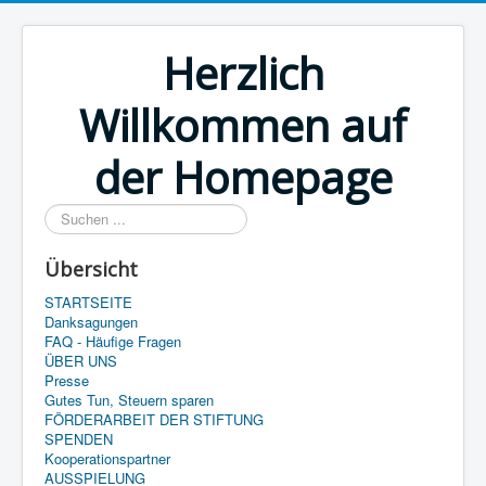
Herzlich
Willkommen auf
der Homepage
Suchen
...
Übersicht
STARTSEITE
Danksagungen
FAQ - Häufige Fragen
ÜBER UNS
Presse
Gutes Tun, Steuern sparen
FÖRDERARBEIT DER STIFTUNG
SPENDEN
Kooperationspartner
AUSSPIELUNG