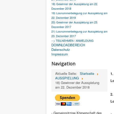
18) Gewinner der Ausspielung am 22.
Dezember 2018
19) Losnummerbelegung zur Ausspielung am
22. Dezember 2018
20) Gewinner der Ausspielung am 23.
Dezember 2017
21) Losnummerbelegung zur Ausspielung am
23. Dezember 2017
--> TEILNEHMEN / ANMELDUNG
DOWNLOADBEREICH
Datenschutz
Impressum
Navigation
Aktuelle Seite:
Startseite
1. 
AUSSPIELUNG
Lo
18) Gewinner der Ausspielung
am 22. Dezember 2018
2. 
Lo
- Gemeinnützige Körperschaft des