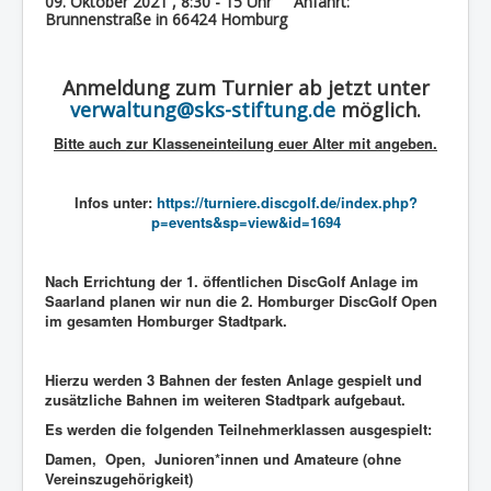
09. Oktober 2021 , 8:30 - 15 Uhr Anfahrt:
Brunnenstraße in 66424 Homburg
Anmeldung zum Turnier ab jetzt unter
verwaltung@sks-stiftung.de
möglich.
Bitte auch zur Klasseneinteilung euer Alter mit angeben.
Infos unter:
https://turniere.discgolf.de/index.php?
p=events&sp=view&id=1694
Nach Errichtung der 1. öffentlichen DiscGolf Anlage im
Saarland planen wir nun die 2.
Homburger DiscGolf Open
im gesamten Homburger Stadtpark.
Hierzu werden 3 Bahnen der festen Anlage gespielt und
zusätzliche Bahnen im weiteren Stadtpark aufgebaut.
Es werden die folgenden Teilnehmerklassen ausgespielt:
Damen, Open, Junioren*innen und Amateure (ohne
Vereinszugehörigkeit)